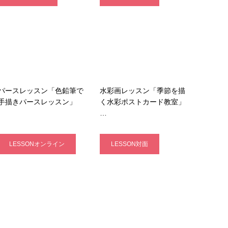
パースレッスン「色鉛筆で
水彩画レッスン「季節を描
手描きパースレッスン」
く水彩ポストカード教室」
…
LESSONオンライン
LESSON対面